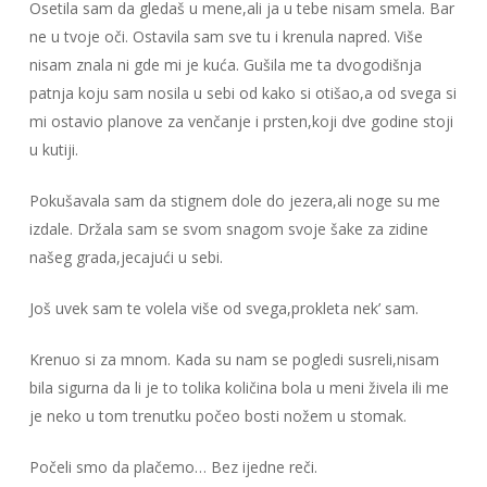
Osetila sam da gledaš u mene,ali ja u tebe nisam smela. Bar
ne u tvoje oči. Ostavila sam sve tu i krenula napred. Više
nisam znala ni gde mi je kuća. Gušila me ta dvogodišnja
patnja koju sam nosila u sebi od kako si otišao,a od svega si
mi ostavio planove za venčanje i prsten,koji dve godine stoji
u kutiji.
Pokušavala sam da stignem dole do jezera,ali noge su me
izdale. Držala sam se svom snagom svoje šake za zidine
našeg grada,jecajući u sebi.
Još uvek sam te volela više od svega,prokleta nek’ sam.
Krenuo si za mnom. Kada su nam se pogledi susreli,nisam
bila sigurna da li je to tolika količina bola u meni živela ili me
je neko u tom trenutku počeo bosti nožem u stomak.
Počeli smo da plačemo… Bez ijedne reči.