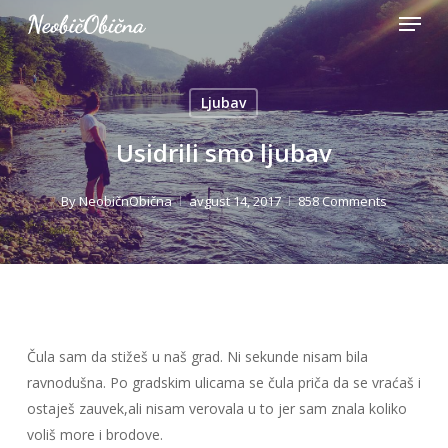
Menu
Skip
to
Close
main
Menu
content
Ljubav
Usidrili smo ljubav
By
NeobičnObična
avgust 14, 2017
858 Comments
Čula sam da stižeš u naš grad. Ni sekunde nisam bila
ravnodušna. Po gradskim ulicama se čula priča da se vraćaš i
ostaješ zauvek,ali nisam verovala u to jer sam znala koliko
voliš more i brodove.