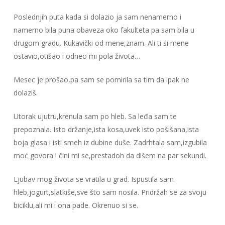
Poslednjih puta kada si dolazio ja sam nenamerno i
namerno bila puna obaveza oko fakulteta pa sam bila u
drugom gradu. Kukavički od mene,znam. Ali ti si mene
ostavio,otišao i odneo mi pola života…
Mesec je prošao,pa sam se pomirila sa tim da ipak ne
dolaziš.
Utorak ujutru,krenula sam po hleb. Sa leđa sam te
prepoznala. Isto držanje,ista kosa,uvek isto pošišana,ista
boja glasa i isti smeh iz dubine duše. Zadrhtala sam,izgubila
moć govora i čini mi se,prestadoh da dišem na par sekundi.
Ljubav mog života se vratila u grad. Ispustila sam
hleb,jogurt,slatkiše,sve što sam nosila. Pridržah se za svoju
biciklu,ali mi i ona pade. Okrenuo si se.