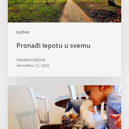
Ljubav
Pronađi lepotu u svemu
NeobičnObična
decembar 21, 2020
Dragi
Deda
Mraze