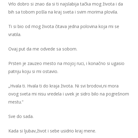
Vrlo dobro si znao da si ti najslabija tačka mog života i da
bih sa tobom pošla na kraj sveta i svim morima plovila.
Ti si bio od mog života čitava jedna polovina koja mi se
vratila.
Ovaj put da me odvede sa sobom.
Prsten je zauzeo mesto na mojoj ruci, i konačno si ugasio
patnju koju si mi ostavio.
„Hvala ti. Hvala ti do kraja života. Ni svi brodovi,ni mora
ovog sveta mi nisu vredela i uvek je sidro bilo na pogrešnom
mestu.“
Sve do sada.
Kada si ljubav,život i sebe usidrio kraj mene.