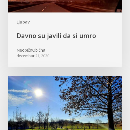
Ljubav
Davno su javili da si umro
NeobičnObična
decembar 21, 2020
Pronađi
lepotu
u
svemu