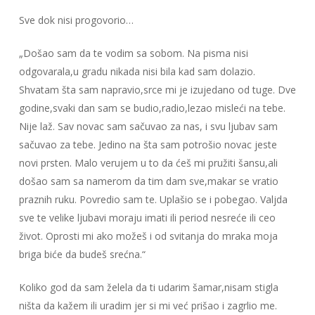
Sve dok nisi progovorio…
„Došao sam da te vodim sa sobom. Na pisma nisi
odgovarala,u gradu nikada nisi bila kad sam dolazio.
Shvatam šta sam napravio,srce mi je izujedano od tuge. Dve
godine,svaki dan sam se budio,radio,lezao misleći na tebe.
Nije laž. Sav novac sam sačuvao za nas, i svu ljubav sam
sačuvao za tebe. Jedino na šta sam potrošio novac jeste
novi prsten. Malo verujem u to da ćeš mi pružiti šansu,ali
došao sam sa namerom da tim dam sve,makar se vratio
praznih ruku. Povredio sam te. Uplašio se i pobegao. Valjda
sve te velike ljubavi moraju imati ili period nesreće ili ceo
život. Oprosti mi ako možeš i od svitanja do mraka moja
briga biće da budeš srećna.“
Koliko god da sam želela da ti udarim šamar,nisam stigla
ništa da kažem ili uradim jer si mi već prišao i zagrlio me.