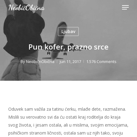
Menu
Skip
to
Close
main
Menu
content
Ljubav
Pun kofer, prazno srce
By
NeobičnObična
jun 11, 2017
1.576 Comments
Oduvek sam važila za tatinu ćerku, mlađe dete, razmažena.
Mislili su verovatno svi da ću ostati kraj roditelja do kraja
svog života, i jesam ostala, ali u mislima, svojim emocijama,
psihičkom stranom ličnosti, ostala sam uz njih tako, svoju