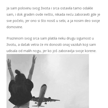
Ja sam polovinu svog života i srca ostavila tamo odakle
sam, i dok gradim ovde nešto, nikada neću zaboraviti gde je
sve počelo, jer ono si što nosiš u sebi, a ja nosim deo svoje
domovine.
Prazninom svog srca sam platila neku drugu sigurnost u
životu, a dašak vetra će mi donositi onaj vazduh koji sam
udisala od malih nogu, jer ko još zaboravlja svoje korene.