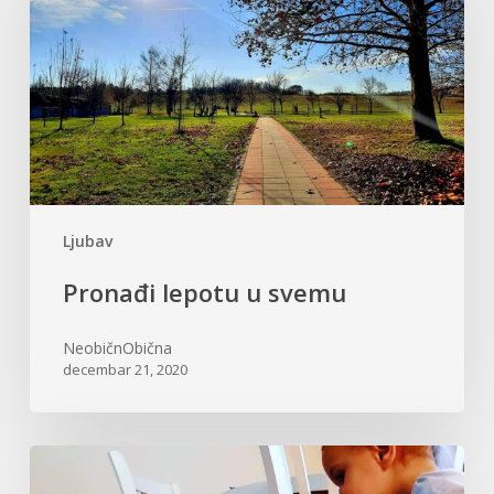
svemu
Ljubav
Pronađi lepotu u svemu
NeobičnObična
decembar 21, 2020
Dragi
Deda