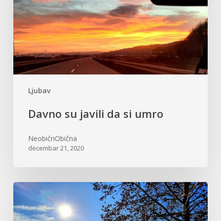
si
umro
Ljubav
Davno su javili da si umro
NeobičnObična
decembar 21, 2020
Pronađi
lepotu
u