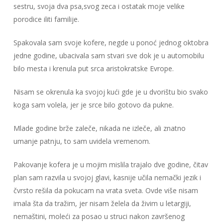
sestru, svoja dva psa,svog zeca i ostatak moje velike
porodice iliti familije.
Spakovala sam svoje kofere, negde u ponoć jednog oktobra
jedne godine, ubacivala sam stvari sve dok je u automobilu
bilo mesta i krenula put srca aristokratske Evrope.
Nisam se okrenula ka svojoj kući gde je u dvorištu bio svako
koga sam volela, jer je srce bilo gotovo da pukne.
Mlade godine brže zaleče, nikada ne izleče, ali znatno
umanje patnju, to sam uvidela vremenom.
Pakovanje kofera je u mojim mislila trajalo dve godine, čitav
plan sam razvila u svojoj glavi, kasnije učila nemački jezik i
čvrsto rešila da pokucam na vrata sveta. Ovde više nisam
imala šta da tražim, jer nisam želela da živim u letargiji,
nemaštini, moleći za posao u struci nakon završenog