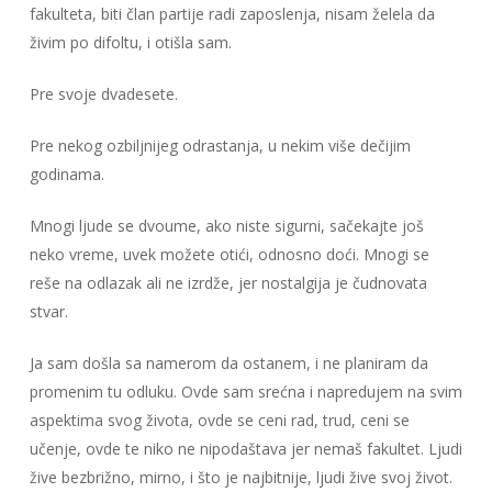
fakulteta, biti član partije radi zaposlenja, nisam želela da
živim po difoltu, i otišla sam.
Pre svoje dvadesete.
Pre nekog ozbiljnijeg odrastanja, u nekim više dečijim
godinama.
Mnogi ljude se dvoume, ako niste sigurni, sačekajte još
neko vreme, uvek možete otići, odnosno doći. Mnogi se
reše na odlazak ali ne izrdže, jer nostalgija je čudnovata
stvar.
Ja sam došla sa namerom da ostanem, i ne planiram da
promenim tu odluku. Ovde sam srećna i napredujem na svim
aspektima svog života, ovde se ceni rad, trud, ceni se
učenje, ovde te niko ne nipodaštava jer nemaš fakultet. Ljudi
žive bezbrižno, mirno, i što je najbitnije, ljudi žive svoj život.