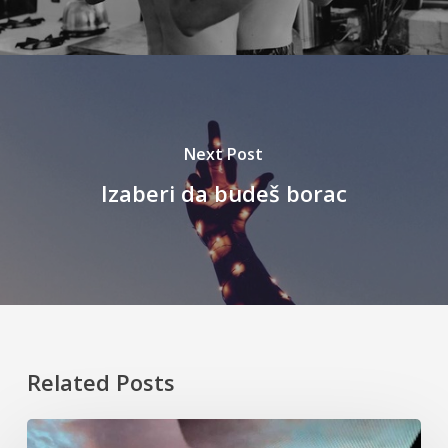
Next Post
Izaberi da budeš borac
Related Posts
Davno