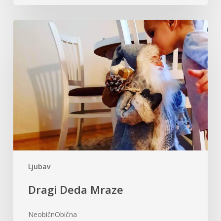
Dragi
Deda
Mraze
Ljubav
Dragi Deda Mraze
NeobičnObična