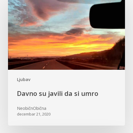
su
javili
da
si
umro
Ljubav
Davno su javili da si umro
NeobičnObična
decembar 21, 2020