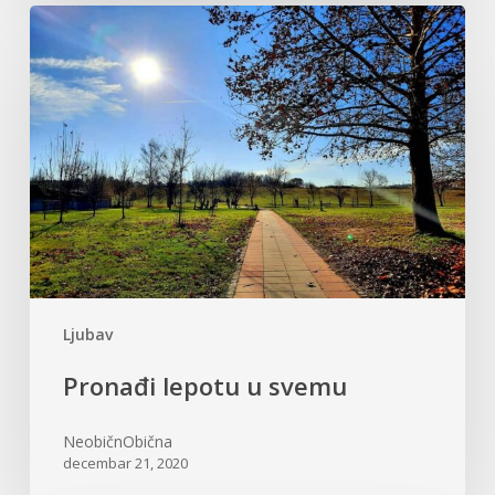
Pronađi
lepotu
u
svemu
Ljubav
Pronađi lepotu u svemu
NeobičnObična
decembar 21, 2020