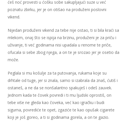
ćeš noć provesti u ćošku sobe sakupljajući suze u već
poznatu zbirku, jer je on otišao na produženi poslovni
vikend.
Nijedan produženi vikend za tebe nije ostao, ti si bila kraći sa
mlekom, onaj što se ispija na brzinu, produženi je za priču i
uživanje, ti već godinama nisi upadala u renome te priče,
ofucala si sebe zbog njega, a on te je srozao jer je osetio da
može.
Peglala si mu košulje za ta putovanja, rukama koje su
drhtale od tuge, jer si znala, samo si izabrala da znaš, ćutiš i
ostaneš, a ne da se nonšalantno spakuješ i odeš zauvek.
Jednom kada te čovek povredi i ti mu ljudski oprostiš, on
tebe više ne gleda kao čoveka, već kao igračku i budi
sigurna, povrediće te opet, zgaziće te kao opušak cigarete
koji je još goreo, a ti si godinama gorela, a on te gazio.