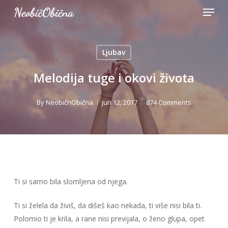
Menu
Skip
to
Close
main
Menu
content
Ljubav
Melodija tuge i okovi života
By
NeobičnObična
jun 12, 2017
874 Comments
Ti si samo bila slomljena od njega.
Ti si želela da živiš, da dišeš kao nekada, ti više nisi bila ti.
Polomio ti je krila, a rane nisi previjala, o ženo glupa, opet