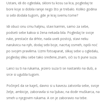
Ustani, idi do ogledala, skloni tu kosu sa lica, pogledaj te
bore koje si dobila ranije nego što je trebalo. Koliko godina
si sebi dodala tugom, gde je kraj svemu tome?
Idi obuci onu crnu haljinu, stavi karmin, samo za sebe,
podseti sebe kakva si žena nekada bila. Pogledaj te svoje
ruke, prestaće da drhte, nada uvek postoji, stavi neku
narukvicu na njih, dodaj sebi boje, nacrtaj osmeh, ispiši noć
po svojim pravilima. Uzmi fotoaparat, slikaj sebe u ogledalu,
pogledaj sliku sebe tako sređene,znam, oči su ti pune suza.
Lanci su ti na rukama, jezero suza ti se nastanilo na duši, a
srce si ugušila tugom.
Počinješ da se kaješ, davno si u kavezu zatvorila sebe, svoje
želje, ambicije, zaboravila si na ljubav, na dodir muškarca, na
smeh u njegovim rukama. A on je zaboravio na tebe.