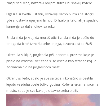
Naspi sebi vina, nazdravi boljem sutra i idi spakuj kofere.
Ugasila si svetla u stanu, ostavivši samo burmu na stočiću
gde si ostavila upaljenu lampu. Drhtalo je telo, ali je spadalo
kamenje sa duše, okovi sa ruku.
Znala si da je kraj, da moraš otići i znala si da je došlo do
onoga da biraš između sebe i njega, i izabrala si da živiš.
Okrenula si ključ, pogledala još jednom u prezime koje je
pisalo na vratima i već tada si se osetila kao stranac koji je
godinama bio na pogrešnom mestu.
Okrenuvši leđa, spalo je sve sa tebe, i konačno si osetila
lepotu vazduha posle toliko godina. Kofer u rukama, srce na
mestu, sada je sve kako je odavno trebalo biti.